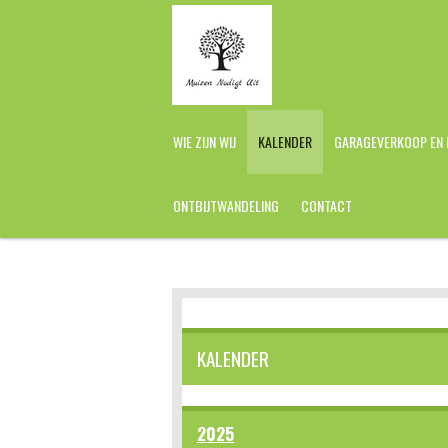
Ga
direct
naar
de
hoofdinhoud
WIE ZIJN WIJ
KALENDER
GARAGEVERKOOP EN
ONTBIJTWANDELING
CONTACT
KALENDER
2025